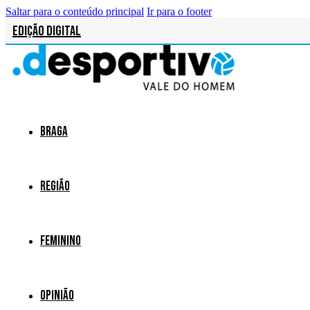
Saltar para o conteúdo principal
Ir para o footer
Edição Digital
Braga
Região
Feminino
Opinião