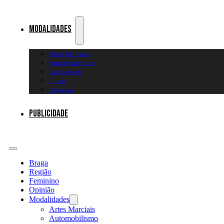
Modalidades
Artes Marciais
Automobilismo
Canoagem
Futsal
Diversos
Publicidade
Braga
Região
Feminino
Opinião
Modalidades
Artes Marciais
Automobilismo