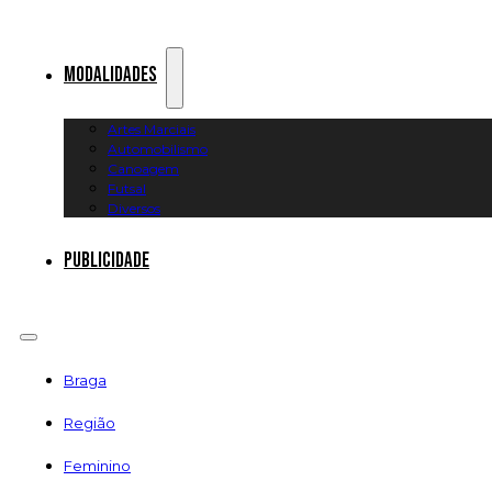
Modalidades
Artes Marciais
Automobilismo
Canoagem
Futsal
Diversos
Publicidade
Braga
Região
Feminino