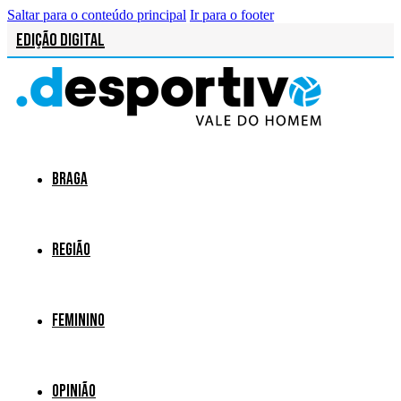
Saltar para o conteúdo principal
Ir para o footer
Edição Digital
Braga
Região
Feminino
Opinião