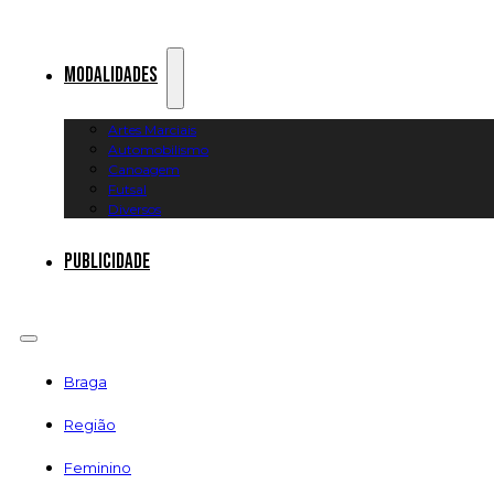
Modalidades
Artes Marciais
Automobilismo
Canoagem
Futsal
Diversos
Publicidade
Braga
Região
Feminino