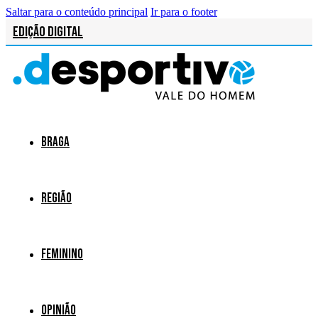
Saltar para o conteúdo principal
Ir para o footer
Edição Digital
Braga
Região
Feminino
Opinião