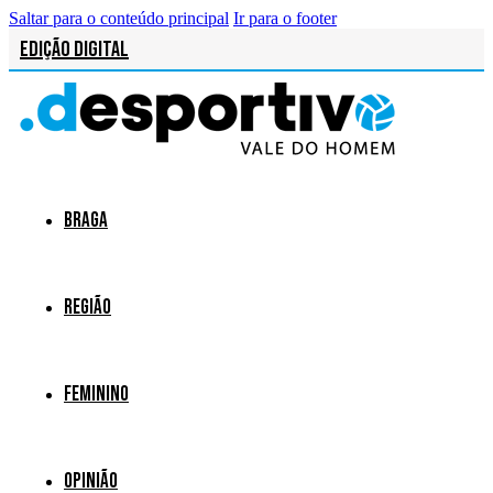
Saltar para o conteúdo principal
Ir para o footer
Edição Digital
Braga
Região
Feminino
Opinião