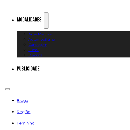
Modalidades
Artes Marciais
Automobilismo
Canoagem
Futsal
Diversos
Publicidade
Braga
Região
Feminino