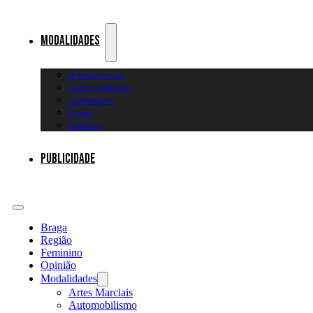
Modalidades
Artes Marciais
Automobilismo
Canoagem
Futsal
Diversos
Publicidade
Braga
Região
Feminino
Opinião
Modalidades
Artes Marciais
Automobilismo