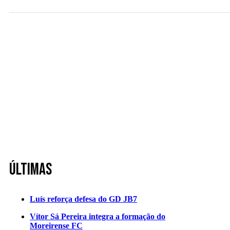
Últimas
Luís reforça defesa do GD JB7
Vítor Sá Pereira integra a formação do
Moreirense FC