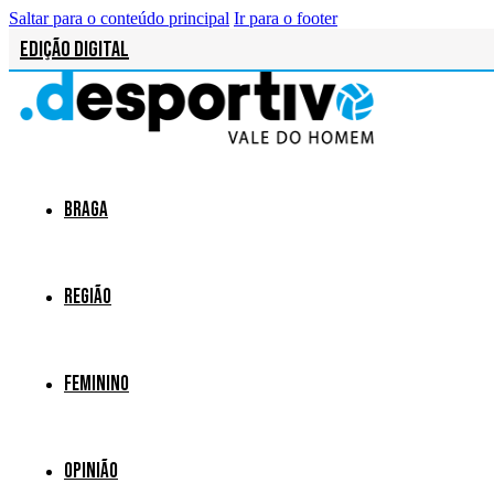
Saltar para o conteúdo principal
Ir para o footer
Edição Digital
Braga
Região
Feminino
Opinião