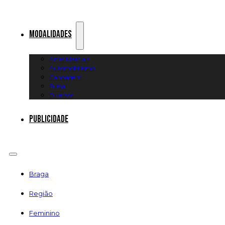
Modalidades
Artes Marciais
Automobilismo
Canoagem
Futsal
Diversos
Publicidade
Braga
Região
Feminino