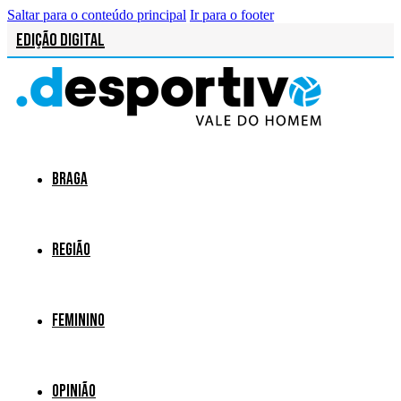
Saltar para o conteúdo principal
Ir para o footer
Edição Digital
Braga
Região
Feminino
Opinião