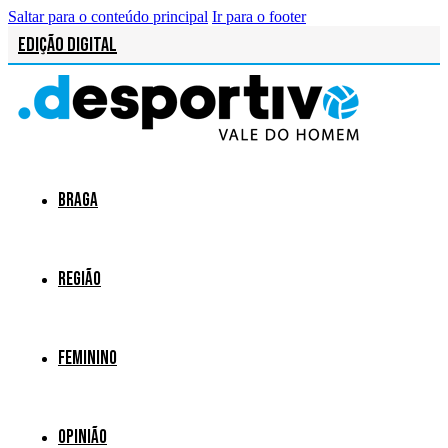
Saltar para o conteúdo principal
Ir para o footer
Edição Digital
Braga
Região
Feminino
Opinião