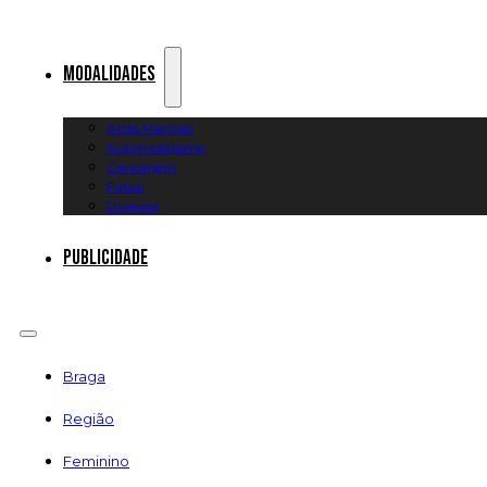
Modalidades
Artes Marciais
Automobilismo
Canoagem
Futsal
Diversos
Publicidade
Braga
Região
Feminino