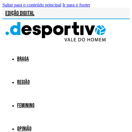
Saltar para o conteúdo principal
Ir para o footer
Edição Digital
Braga
Região
Feminino
Opinião