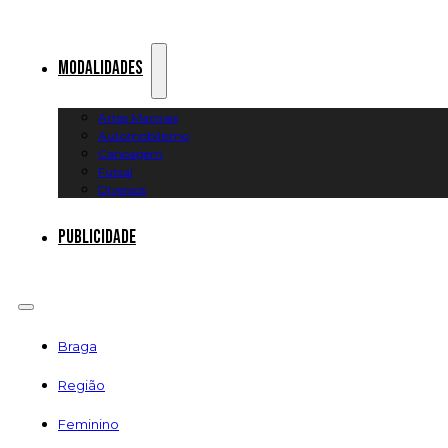
Modalidades
Artes Marciais
Automobilismo
Canoagem
Futsal
Diversos
Publicidade
Braga
Região
Feminino