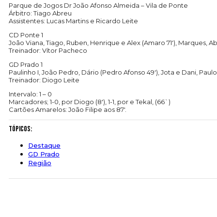
Parque de Jogos Dr João Afonso Almeida – Vila de Ponte
Árbitro: Tiago Abreu
Assistentes: Lucas Martins e Ricardo Leite
CD Ponte 1
João Viana, Tiago, Ruben, Henrique e Alex (Amaro 71′), Marques, Abreu
Treinador: Vítor Pacheco
GD Prado 1
Paulinho I, João Pedro, Dário (Pedro Afonso 49′), Jota e Dani, Paulo 
Treinador: Diogo Leite
Intervalo: 1 – 0
Marcadores; 1-0, por Diogo (8′), 1-1, por e Tekal, (66`)
Cartões Amarelos: João Filipe aos 87′.
Tópicos:
Destaque
GD Prado
Região