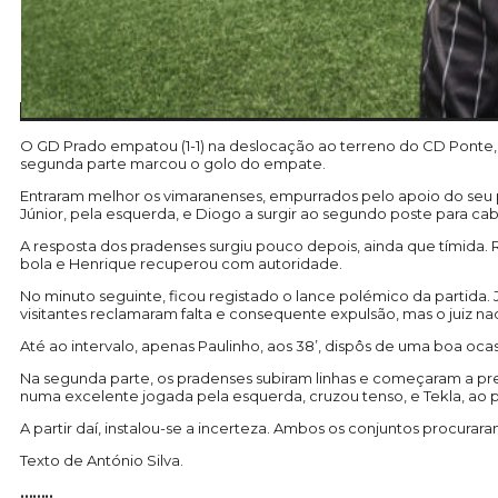
O GD Prado empatou (1-1) na deslocação ao terreno do CD Ponte,
segunda parte marcou o golo do empate.
Entraram melhor os vimaranenses, empurrados pelo apoio do seu 
Júnior, pela esquerda, e Diogo a surgir ao segundo poste para c
A resposta dos pradenses surgiu pouco depois, ainda que tímida. 
bola e Henrique recuperou com autoridade.
No minuto seguinte, ficou registado o lance polémico da partida. 
visitantes reclamaram falta e consequente expulsão, mas o juiz na
Até ao intervalo, apenas Paulinho, aos 38’, dispôs de uma boa 
Na segunda parte, os pradenses subiram linhas e começaram a pre
numa excelente jogada pela esquerda, cruzou tenso, e Tekla, ao 
A partir daí, instalou-se a incerteza. Ambos os conjuntos procuraram
Texto de António Silva.
……..