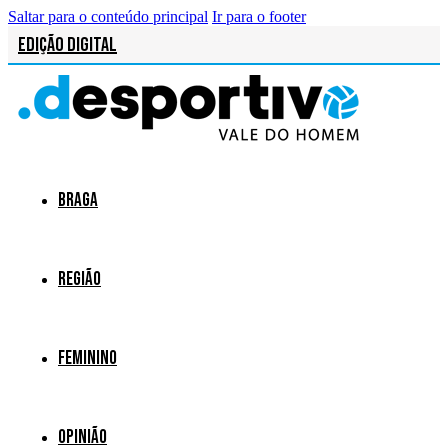
Saltar para o conteúdo principal
Ir para o footer
Edição Digital
Braga
Região
Feminino
Opinião