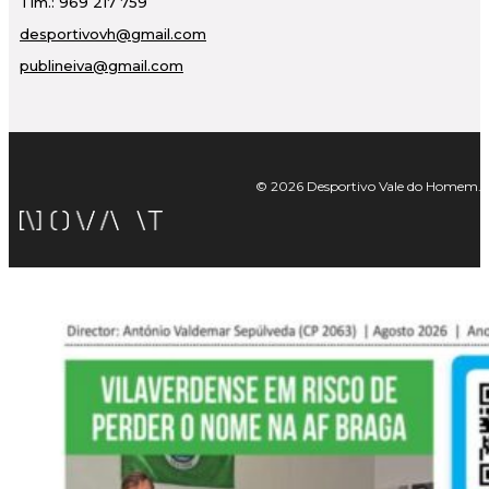
Tlm.: 969 217 759
desportivovh@gmail.com
publineiva@gmail.com
© 2026 Desportivo Vale do Homem. Tod