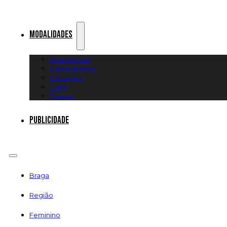
Modalidades
Artes Marciais
Automobilismo
Canoagem
Futsal
Diversos
Publicidade
Braga
Região
Feminino