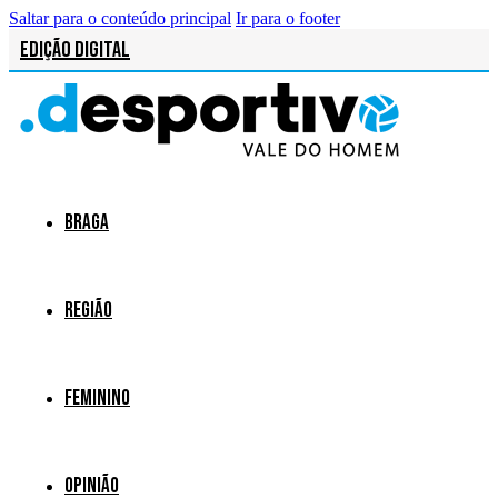
Saltar para o conteúdo principal
Ir para o footer
Edição Digital
Braga
Região
Feminino
Opinião