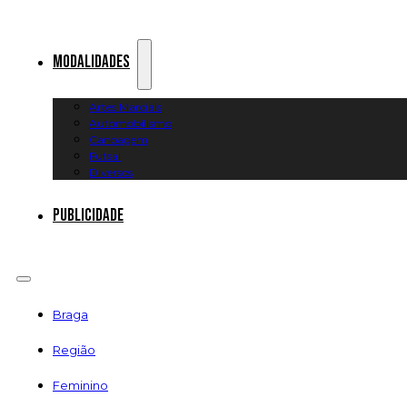
Modalidades
Artes Marciais
Automobilismo
Canoagem
Futsal
Diversos
Publicidade
Braga
Região
Feminino