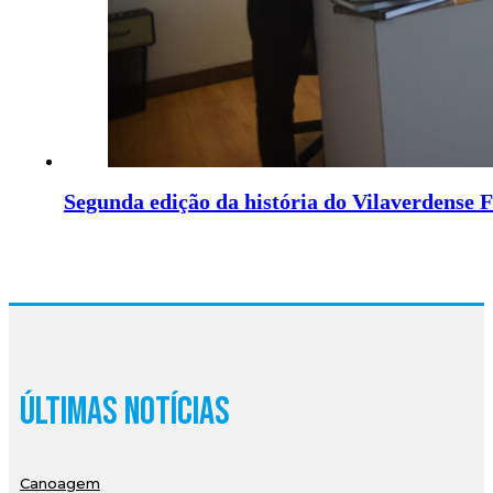
Segunda edição da história do Vilaverdense 
Últimas Notícias
Canoagem