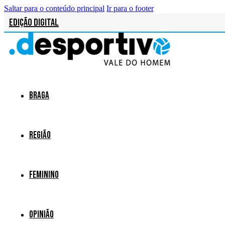
Saltar para o conteúdo principal
Ir para o footer
Edição Digital
Braga
Região
Feminino
Opinião