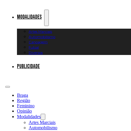
Modalidades
Artes Marciais
Automobilismo
Canoagem
Futsal
Diversos
Publicidade
Braga
Região
Feminino
Opinião
Modalidades
Artes Marciais
Automobilismo