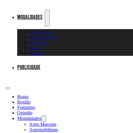
Modalidades
Artes Marciais
Automobilismo
Canoagem
Futsal
Diversos
Publicidade
Braga
Região
Feminino
Opinião
Modalidades
Artes Marciais
Automobilismo