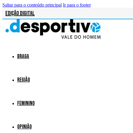
Saltar para o conteúdo principal
Ir para o footer
Edição Digital
Braga
Região
Feminino
Opinião