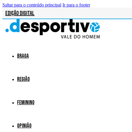
Saltar para o conteúdo principal
Ir para o footer
Edição Digital
Braga
Região
Feminino
Opinião