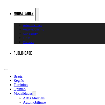
Modalidades
Artes Marciais
Automobilismo
Canoagem
Futsal
Diversos
Publicidade
Braga
Região
Feminino
Opinião
Modalidades
Artes Marciais
Automobilismo