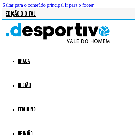
Saltar para o conteúdo principal
Ir para o footer
Edição Digital
Braga
Região
Feminino
Opinião