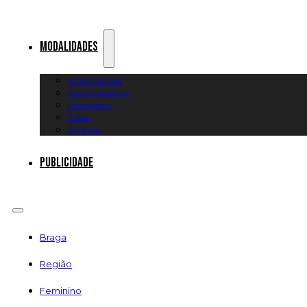
Modalidades
Artes Marciais
Automobilismo
Canoagem
Futsal
Diversos
Publicidade
Braga
Região
Feminino