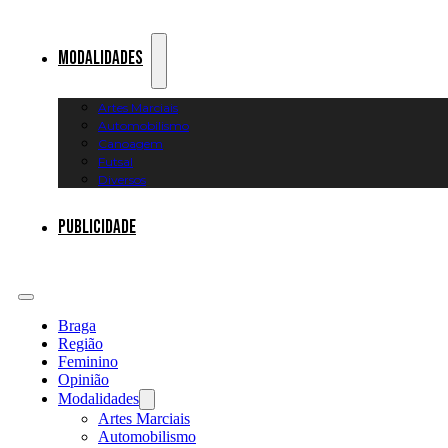
Modalidades
Artes Marciais
Automobilismo
Canoagem
Futsal
Diversos
Publicidade
Braga
Região
Feminino
Opinião
Modalidades
Artes Marciais
Automobilismo