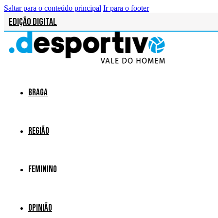
Saltar para o conteúdo principal
Ir para o footer
Edição Digital
Braga
Região
Feminino
Opinião