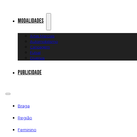
Modalidades
Artes Marciais
Automobilismo
Canoagem
Futsal
Diversos
Publicidade
Braga
Região
Feminino