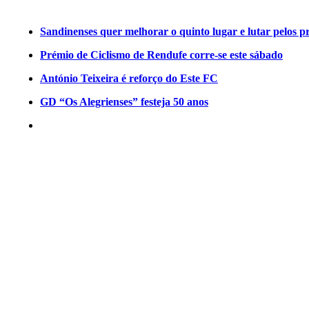
Sandinenses quer melhorar o quinto lugar e lutar pelos p
Prémio de Ciclismo de Rendufe corre-se este sábado
António Teixeira é reforço do Este FC
GD “Os Alegrienses” festeja 50 anos