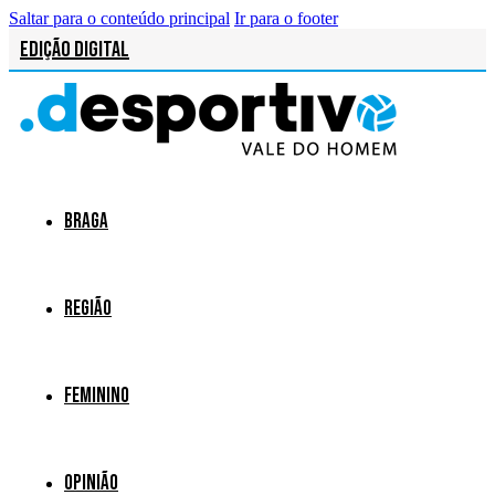
Saltar para o conteúdo principal
Ir para o footer
Edição Digital
Braga
Região
Feminino
Opinião