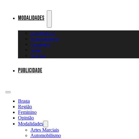
Modalidades
Artes Marciais
Automobilismo
Canoagem
Futsal
Diversos
Publicidade
Braga
Região
Feminino
Opinião
Modalidades
Artes Marciais
Automobilismo