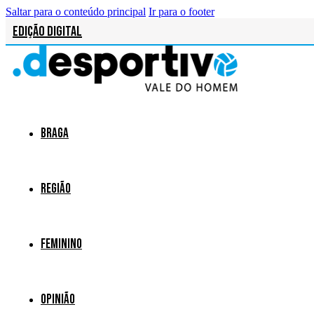
Saltar para o conteúdo principal
Ir para o footer
Edição Digital
Braga
Região
Feminino
Opinião