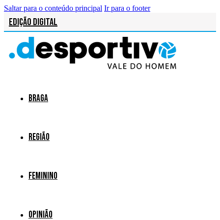
Saltar para o conteúdo principal
Ir para o footer
Edição Digital
Braga
Região
Feminino
Opinião