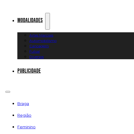
Modalidades
Artes Marciais
Automobilismo
Canoagem
Futsal
Diversos
Publicidade
Braga
Região
Feminino