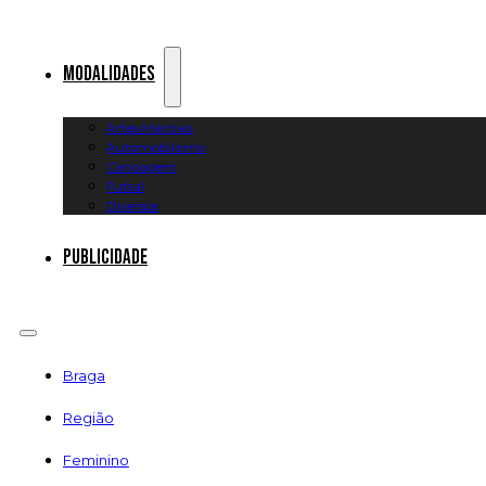
Modalidades
Artes Marciais
Automobilismo
Canoagem
Futsal
Diversos
Publicidade
Braga
Região
Feminino