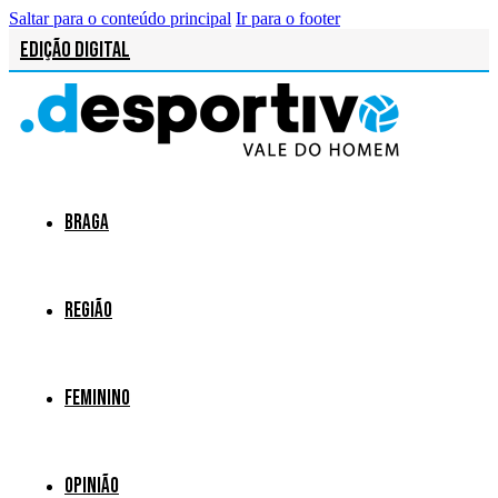
Saltar para o conteúdo principal
Ir para o footer
Edição Digital
Braga
Região
Feminino
Opinião