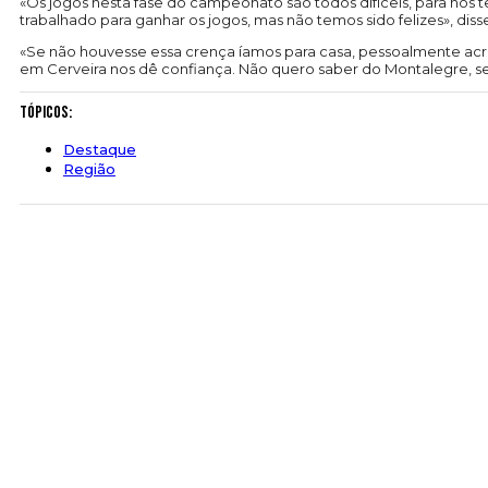
«Os jogos nesta fase do campeonato são todos difíceis, para nós
trabalhado para ganhar os jogos, mas não temos sido felizes», dis
«Se não houvesse essa crença íamos para casa, pessoalmente acr
em Cerveira nos dê confiança. Não quero saber do Montalegre, se
Tópicos:
Destaque
Região