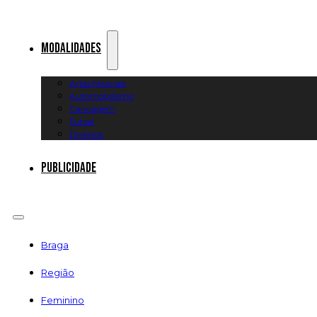
Modalidades
Artes Marciais
Automobilismo
Canoagem
Futsal
Diversos
Publicidade
Braga
Região
Feminino