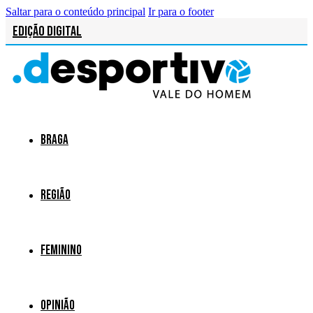
Saltar para o conteúdo principal
Ir para o footer
Edição Digital
Braga
Região
Feminino
Opinião