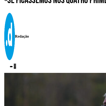
«Se ficássemos nos quatro prim
Redação