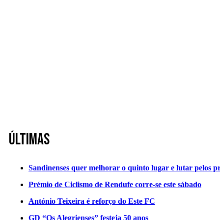
Últimas
Sandinenses quer melhorar o quinto lugar e lutar pelos p
Prémio de Ciclismo de Rendufe corre-se este sábado
António Teixeira é reforço do Este FC
GD “Os Alegrienses” festeja 50 anos