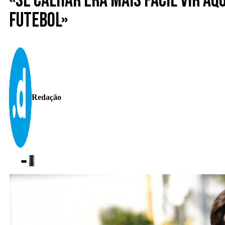
«Se calhar era mais fácil vir aq
futebol»
Redação