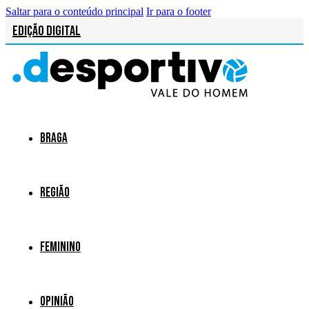
Saltar para o conteúdo principal
Ir para o footer
Edição Digital
Braga
Região
Feminino
Opinião