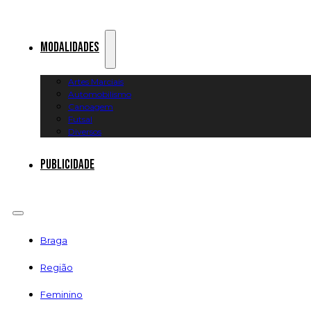
Modalidades
Artes Marciais
Automobilismo
Canoagem
Futsal
Diversos
Publicidade
Braga
Região
Feminino