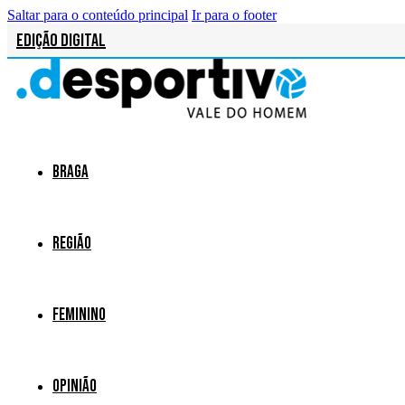
Saltar para o conteúdo principal
Ir para o footer
Edição Digital
Braga
Região
Feminino
Opinião