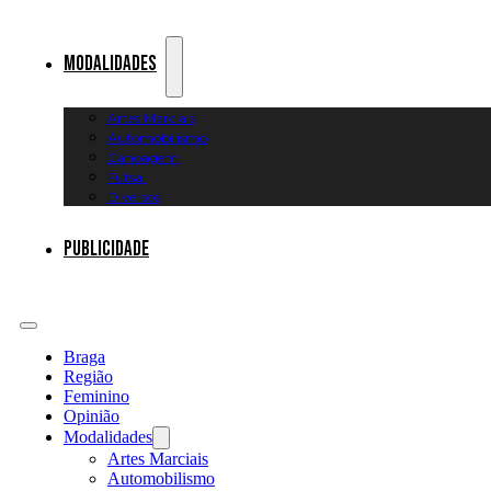
Modalidades
Artes Marciais
Automobilismo
Canoagem
Futsal
Diversos
Publicidade
Braga
Região
Feminino
Opinião
Modalidades
Artes Marciais
Automobilismo