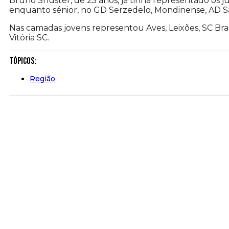
Bruno Shuster, de 25 anos, já tinha representado os j
enquanto sénior, no GD Serzedelo, Mondinense, AD São
Nas camadas jovens representou Aves, Leixões, SC Bra
Vitória SC.
Tópicos:
Região