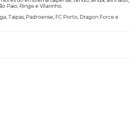
uniores do emblema taipense, tendo, ainda, alinhado,
 Paio, Ringe e Vilarinho.
ga, Taipas, Padroense, FC Porto, Dragon Force e