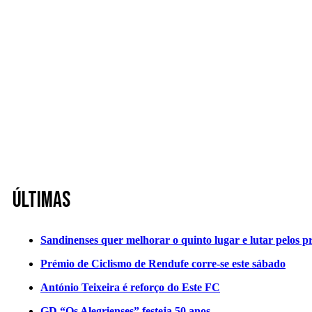
Últimas
Sandinenses quer melhorar o quinto lugar e lutar pelos p
Prémio de Ciclismo de Rendufe corre-se este sábado
António Teixeira é reforço do Este FC
GD “Os Alegrienses” festeja 50 anos