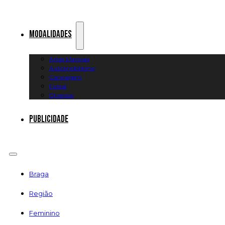
Modalidades
Artes Marciais
Automobilismo
Canoagem
Futsal
Diversos
Publicidade
Braga
Região
Feminino