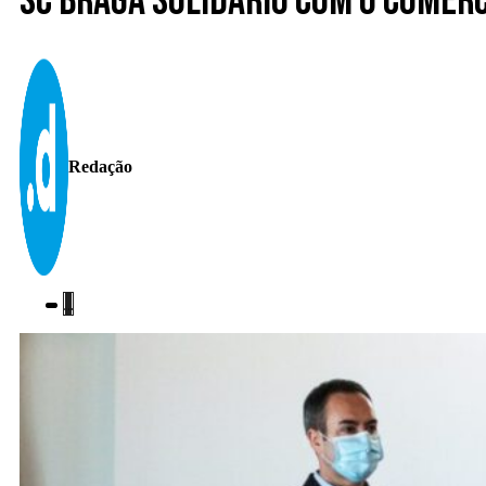
SC Braga solidário com o comérc
Redação