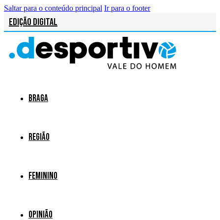
Saltar para o conteúdo principal
Ir para o footer
Edição Digital
Braga
Região
Feminino
Opinião