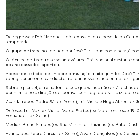
De regresso à Pró-Nacional, após consumada a descida do Campeo
temporada.
O grupo de trabalho liderado por José Faria, que conta para já c
O técnico destacou que se antevê uma Pró-Nacional bastante compe
do ano passado», apontou.
Apesar de se tratar de uma «reformulação muito grande», José Fa
«obrigatoriamente candidato a andar nesses cinco primeiros lugar
Sobre o plantel, o treinador indicou que «ainda não está fechado»
por mim, e pela direção desportiva, com jogadores sinalizados e 
Guarda-redes: Pedro Sá (ex-Ponte), Luís Vieira e Hugo Abreu (ex-
Defesas: Luís Vaz (ex-Vieira), Vasco Freitas (ex-Moreirense sub-19)
Fernandes (ex-Selho)
Médios: Bruno Simões (ex-São Martinho), Ruizinho (ex-Brito), Gus
Avançados: Pedro Garcia (ex-Selho), Álvaro Gonçalves (ex-Celeirós)