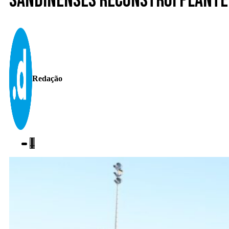
Sandinenses reconstrói plantel
Redação