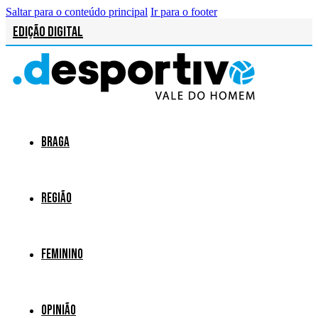
Saltar para o conteúdo principal
Ir para o footer
Edição Digital
Braga
Região
Feminino
Opinião