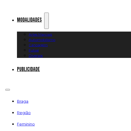
Modalidades
Artes Marciais
Automobilismo
Canoagem
Futsal
Diversos
Publicidade
Braga
Região
Feminino