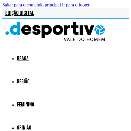
Saltar para o conteúdo principal
Ir para o footer
Edição Digital
Braga
Região
Feminino
Opinião