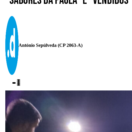
“Sabores da Paula” e “Vendidos”
António Sepúlveda (CP 2063-A)