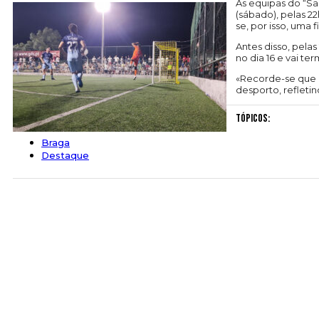
As equipas do “Sa
(sábado), pelas 2
se, por isso, uma 
Antes disso, pela
no dia 16 e vai t
«Recorde-se que 
desporto, refleti
Tópicos:
Braga
Destaque