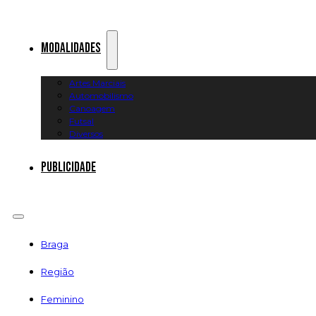
Modalidades
Artes Marciais
Automobilismo
Canoagem
Futsal
Diversos
Publicidade
Braga
Região
Feminino