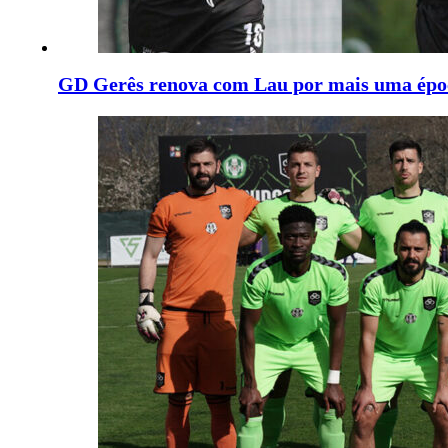
GD Gerês renova com Lau por mais uma épo