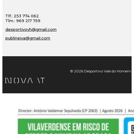
Tlf.: 253 774 062
Tlm.: 969 217 759
desportivovh@gmail.com
publineiva@gmail.com
© 2026 Desportivo Vale do Homem. Tod