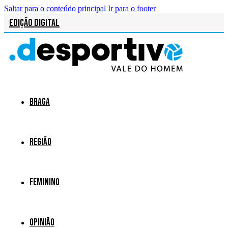
Saltar para o conteúdo principal
Ir para o footer
Edição Digital
Braga
Região
Feminino
Opinião