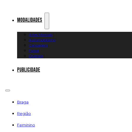
Modalidades
Artes Marciais
Automobilismo
Canoagem
Futsal
Diversos
Publicidade
Braga
Região
Feminino