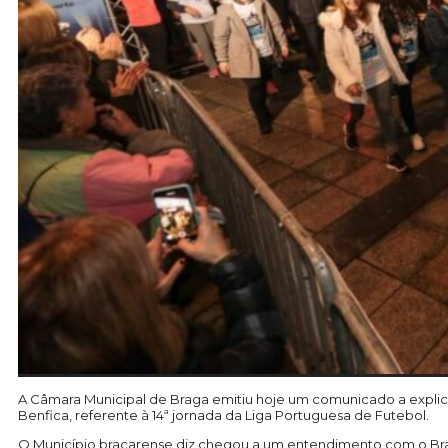
A Câmara Municipal de Braga emitiu hoje um comunicado a explicar
Benfica, referente à 14ª jornada da Liga Portuguesa de Futebol.
O Município bracarense diz chegou a um entendimento com o Braga