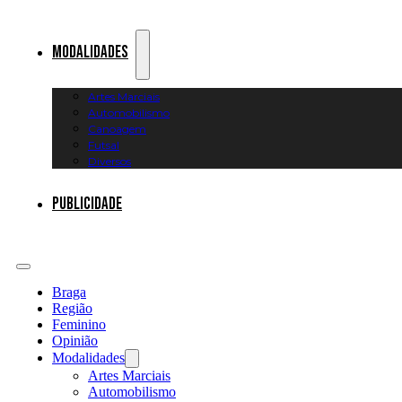
Modalidades
Artes Marciais
Automobilismo
Canoagem
Futsal
Diversos
Publicidade
Braga
Região
Feminino
Opinião
Modalidades
Artes Marciais
Automobilismo