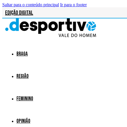
Saltar para o conteúdo principal
Ir para o footer
Edição Digital
Braga
Região
Feminino
Opinião