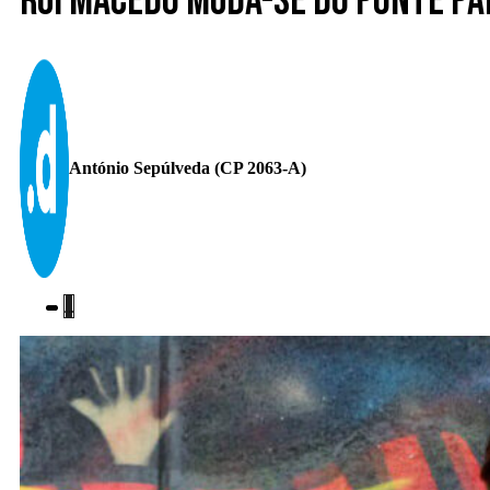
Rui Macedo muda-se do Ponte pa
António Sepúlveda (CP 2063-A)