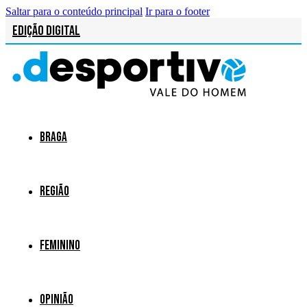
Saltar para o conteúdo principal
Ir para o footer
Edição Digital
Braga
Região
Feminino
Opinião