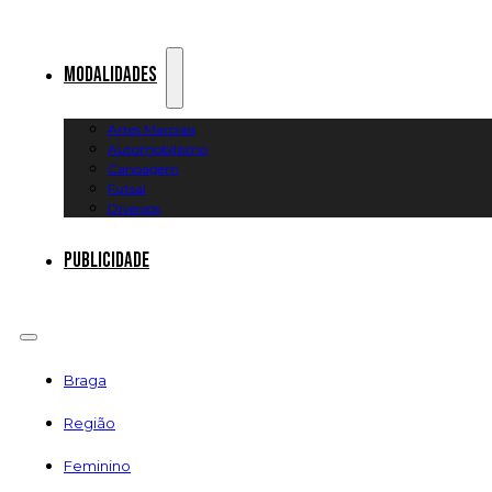
Modalidades
Artes Marciais
Automobilismo
Canoagem
Futsal
Diversos
Publicidade
Braga
Região
Feminino