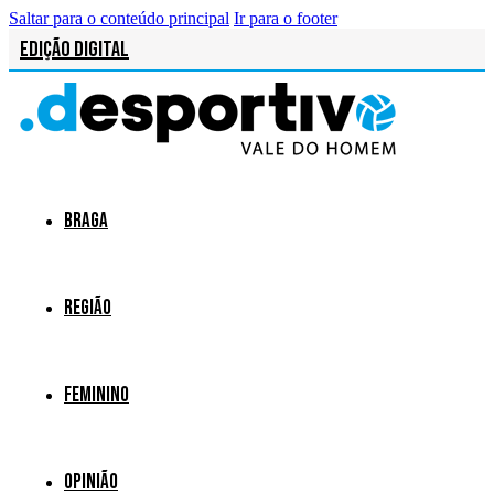
Saltar para o conteúdo principal
Ir para o footer
Edição Digital
Braga
Região
Feminino
Opinião