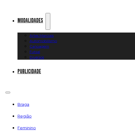
Modalidades
Artes Marciais
Automobilismo
Canoagem
Futsal
Diversos
Publicidade
Braga
Região
Feminino