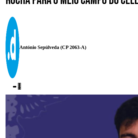
Rocha para o meio campo do Cel
António Sepúlveda (CP 2063-A)