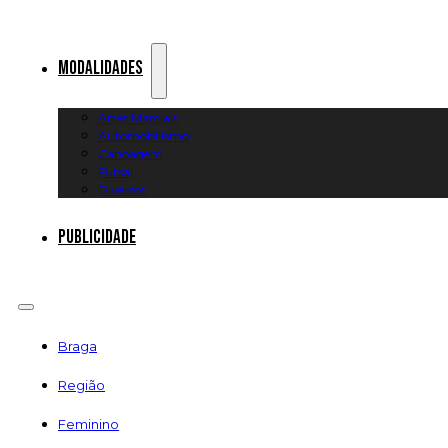
Modalidades
Artes Marciais
Automobilismo
Canoagem
Futsal
Diversos
Publicidade
Braga
Região
Feminino