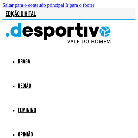
Saltar para o conteúdo principal
Ir para o footer
Edição Digital
Braga
Região
Feminino
Opinião