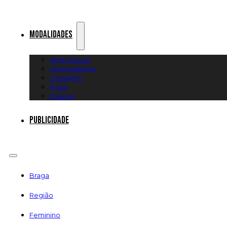
Modalidades
Artes Marciais
Automobilismo
Canoagem
Futsal
Diversos
Publicidade
Braga
Região
Feminino