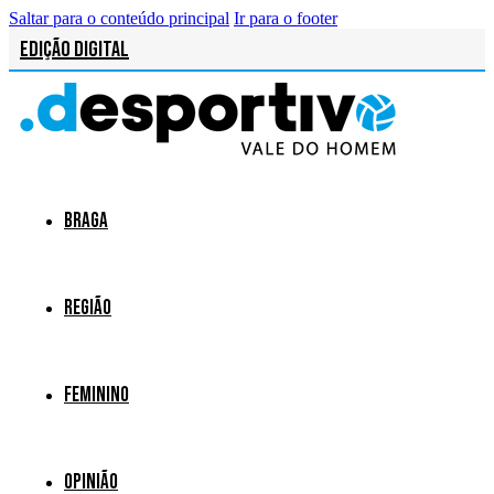
Saltar para o conteúdo principal
Ir para o footer
Edição Digital
Braga
Região
Feminino
Opinião