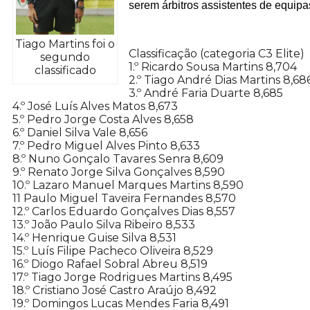
serem árbitros assistentes de equipa
Tiago Martins foi o
Classificação (categoria C3 Elite)
segundo
1.º Ricardo Sousa Martins 8,704
classificado
2.º Tiago André Dias Martins 8,68
3.º André Faria Duarte 8,685
4.º José Luís Alves Matos 8,673
5.º Pedro Jorge Costa Alves 8,658
6.º Daniel Silva Vale 8,656
7.º Pedro Miguel Alves Pinto 8,633
8.º Nuno Gonçalo Tavares Senra 8,609
9.º Renato Jorge Silva Gonçalves 8,590
10.º Lazaro Manuel Marques Martins 8,590
11 Paulo Miguel Taveira Fernandes 8,570
12.º Carlos Eduardo Gonçalves Dias 8,557
13.º João Paulo Silva Ribeiro 8,533
14.º Henrique Guise Silva 8,531
15.º Luís Filipe Pacheco Oliveira 8,529
16.º Diogo Rafael Sobral Abreu 8,519
17.º Tiago Jorge Rodrigues Martins 8,495
18.º Cristiano José Castro Araújo 8,492
19.º Domingos Lucas Mendes Faria 8,491