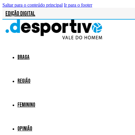
Saltar para o conteúdo principal
Ir para o footer
Edição Digital
Braga
Região
Feminino
Opinião