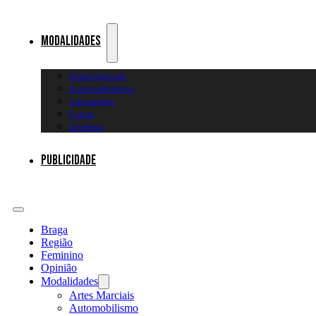
Modalidades
Artes Marciais
Automobilismo
Canoagem
Futsal
Diversos
Publicidade
Braga
Região
Feminino
Opinião
Modalidades
Artes Marciais
Automobilismo