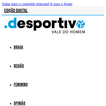
Saltar para o conteúdo principal
Ir para o footer
Edição Digital
Braga
Região
Feminino
Opinião