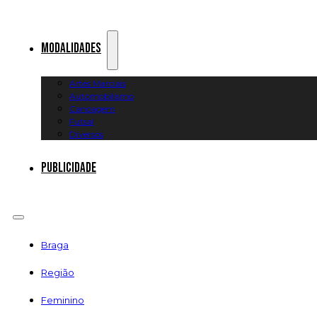
Modalidades
Artes Marciais
Automobilismo
Canoagem
Futsal
Diversos
Publicidade
Braga
Região
Feminino