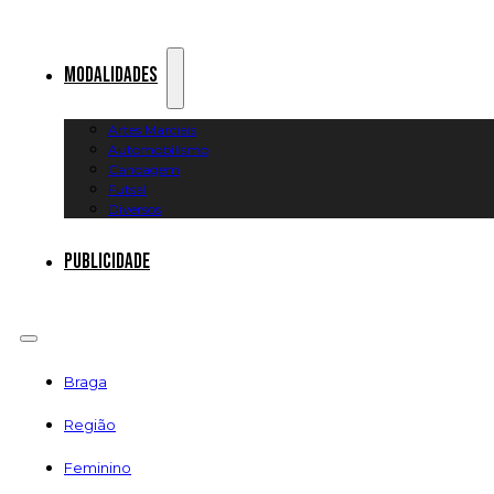
Modalidades
Artes Marciais
Automobilismo
Canoagem
Futsal
Diversos
Publicidade
Braga
Região
Feminino