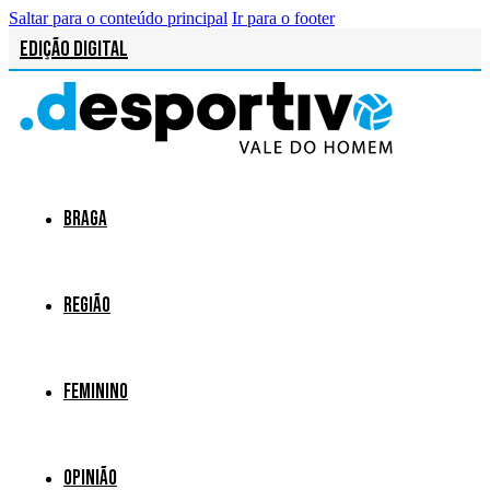
Saltar para o conteúdo principal
Ir para o footer
Edição Digital
Braga
Região
Feminino
Opinião