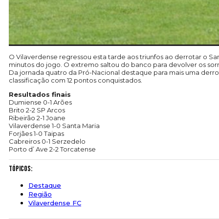
O Vilaverdense regressou esta tarde aos triunfos ao derrotar o Sa
minutos do jogo. O extremo saltou do banco para devolver os sor
Da jornada quatro da Pró-Nacional destaque para mais uma derrot
classificação com 12 pontos conquistados.
Resultados finais
Dumiense 0-1 Arões
Brito 2-2 SP Arcos
Ribeirão 2-1 Joane
Vilaverdense 1-0 Santa Maria
Forjães 1-0 Taipas
Cabreiros 0-1 Serzedelo
Porto d’ Ave 2-2 Torcatense
Tópicos:
Destaque
Região
Vilaverdense FC