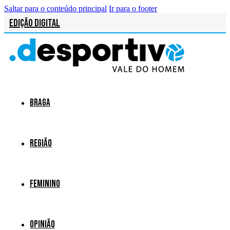
Saltar para o conteúdo principal
Ir para o footer
Edição Digital
Braga
Região
Feminino
Opinião