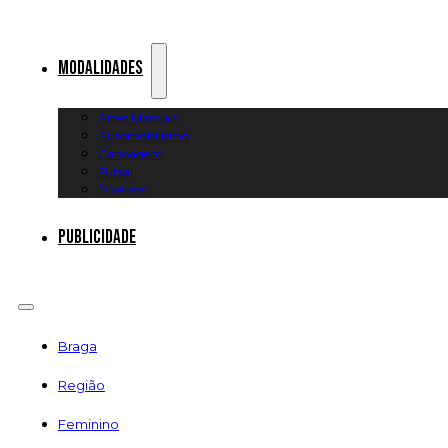
Modalidades
Artes Marciais
Automobilismo
Canoagem
Futsal
Diversos
Publicidade
Braga
Região
Feminino