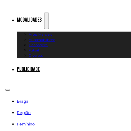
Modalidades
Artes Marciais
Automobilismo
Canoagem
Futsal
Diversos
Publicidade
Braga
Região
Feminino