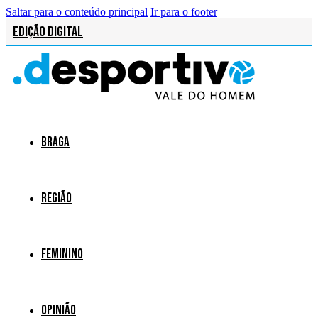
Saltar para o conteúdo principal
Ir para o footer
Edição Digital
Braga
Região
Feminino
Opinião