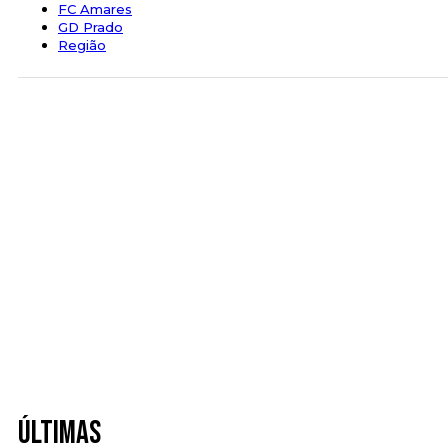
FC Amares
GD Prado
Região
Últimas