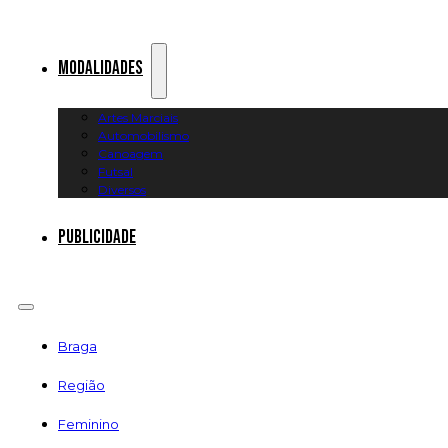
Modalidades
Artes Marciais
Automobilismo
Canoagem
Futsal
Diversos
Publicidade
Braga
Região
Feminino