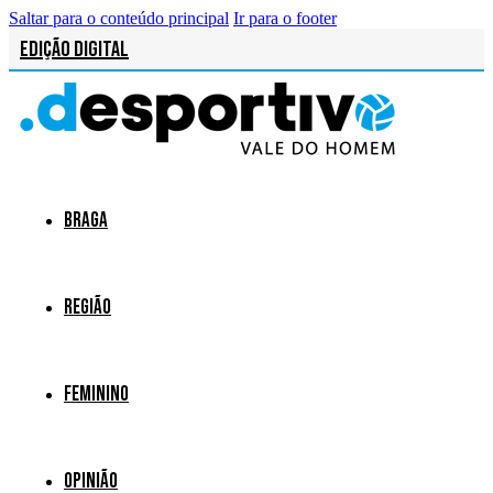
Saltar para o conteúdo principal
Ir para o footer
Edição Digital
Braga
Região
Feminino
Opinião