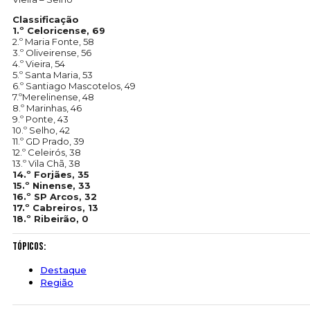
Classificação
1.º Celoricense, 69
2.º Maria Fonte, 58
3.º Oliveirense, 56
4.º Vieira, 54
5.º Santa Maria, 53
6.º Santiago Mascotelos, 49
7.ºMerelinense, 48
8.º Marinhas, 46
9.º Ponte, 43
10.º Selho, 42
11.º GD Prado, 39
12.º Celeirós, 38
13.º Vila Chã, 38
14.º Forjães, 35
15.º Ninense, 33
16.º SP Arcos, 32
17.º Cabreiros, 13
18.º Ribeirão, 0
Tópicos:
Destaque
Região