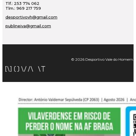
Tlf.: 253 774 062
Tlm.: 969 217 759
desportivovh@gmail.com
publineiva@gmail.com
© 2026 Desportivo Vale do Homem. Tod