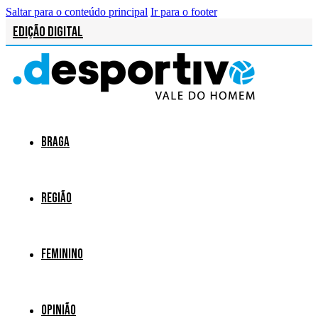
Saltar para o conteúdo principal
Ir para o footer
Edição Digital
Braga
Região
Feminino
Opinião