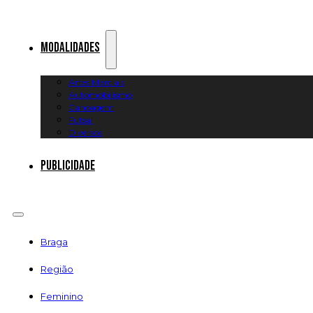
Modalidades
Artes Marciais
Automobilismo
Canoagem
Futsal
Diversos
Publicidade
Braga
Região
Feminino