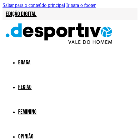
Saltar para o conteúdo principal
Ir para o footer
Edição Digital
Braga
Região
Feminino
Opinião