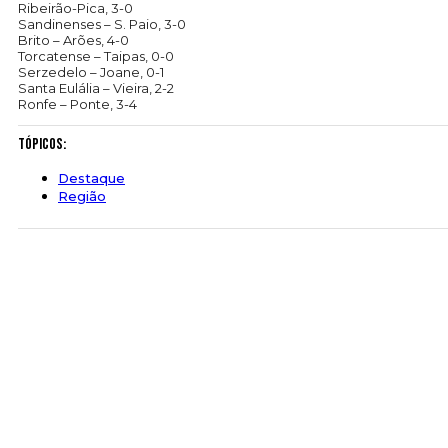
Ribeirão-Pica, 3-0
Sandinenses – S. Paio, 3-0
Brito – Arões, 4-0
Torcatense – Taipas, 0-0
Serzedelo – Joane, 0-1
Santa Eulália – Vieira, 2-2
Ronfe – Ponte, 3-4
Tópicos:
Destaque
Região