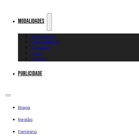
Modalidades
Artes Marciais
Automobilismo
Canoagem
Futsal
Diversos
Publicidade
Braga
Região
Feminino