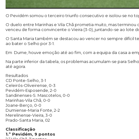
O Pevidém somou o terceiro triunfo consecutivo e isolou-se no to
O duelo entre Marinhas e Vila Chã prometia muito, mas terminou 
venceu de forma convincente o Vieira (3-0), juntando-se ao lote do
O Santa Maria também se destacou ao vencer no sempre difícil te
ao bater o Selho por 3-1.
Em Dume, houve emoção até ao fim, com a equipa da casa a empa
Na parte inferior da tabela, os problemas acumulam-se para Sel
até agora.
Resultados
CD Ponte-Selho, 3-1
Celeirós-Oliveirense, 0-3
Pevidém-Esposende, 2-0
Sandinenses-S. Mascotelos, 0-0
Marinhas-Vila Chã, 0-0
Joane-Berço, 0-0
Dumiense-Maria Fonte, 2-2
Merelinense-Vieira, 3-0
Prado-Santa Maria, 02
Classificação
1.º Pevidém, 9 pontos