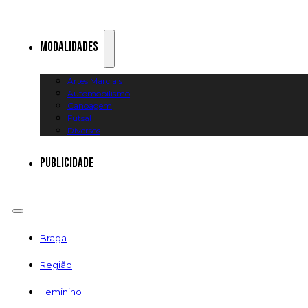
Modalidades
Artes Marciais
Automobilismo
Canoagem
Futsal
Diversos
Publicidade
Braga
Região
Feminino