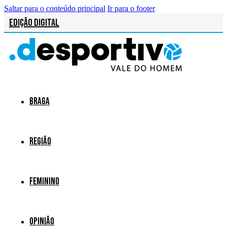
Saltar para o conteúdo principal
Ir para o footer
Edição Digital
Braga
Região
Feminino
Opinião