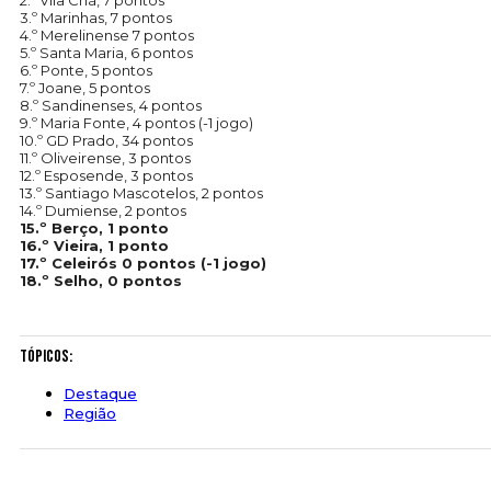
2.º Vila Chã, 7 pontos
3.º Marinhas, 7 pontos
4.º Merelinense 7 pontos
5.º Santa Maria, 6 pontos
6.º Ponte, 5 pontos
7.º Joane, 5 pontos
8.º Sandinenses, 4 pontos
9.º Maria Fonte, 4 pontos (-1 jogo)
10.º GD Prado, 34 pontos
11.º Oliveirense, 3 pontos
12.º Esposende, 3 pontos
13.º Santiago Mascotelos, 2 pontos
14.º Dumiense, 2 pontos
15.º Berço, 1 ponto
16.º Vieira, 1 ponto
17.º Celeirós 0 pontos (-1 jogo)
18.º Selho, 0 pontos
Tópicos:
Destaque
Região