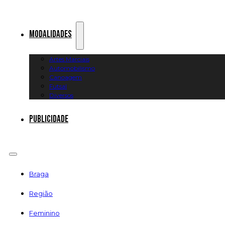
Modalidades
Artes Marciais
Automobilismo
Canoagem
Futsal
Diversos
Publicidade
Braga
Região
Feminino