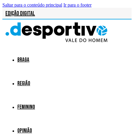
Saltar para o conteúdo principal
Ir para o footer
Edição Digital
Braga
Região
Feminino
Opinião