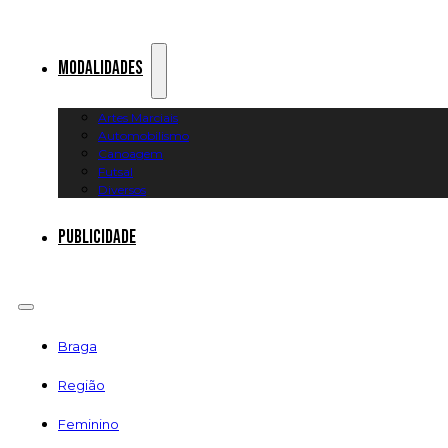
Modalidades
Artes Marciais
Automobilismo
Canoagem
Futsal
Diversos
Publicidade
Braga
Região
Feminino