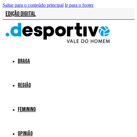
Saltar para o conteúdo principal
Ir para o footer
Edição Digital
Braga
Região
Feminino
Opinião