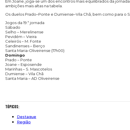
Em Joane, joga-se um dos encontros mais equilibrados da jornad
ambições mais altas na tabela.
Os duelos Prado–Ponte e Dumiense–Vila Chã, bem como para o Sa
Jogos da 19.ª jornada
Sábado
Selho – Merelinense
Pevidém – Vieira
Celeirós – M. Fonte
Sandinenses – Berço
Santa Maria-Oliveirense (17h00)
Domingo
Prado – Ponte
Joane – Esposende
Marinhas – S. Mascotelos
Dumiense – Vila Chã
Santa Maria – AD Oliveirense
Tópicos:
Destaque
Região