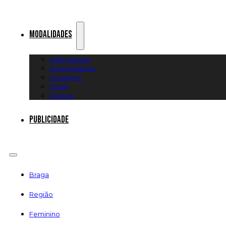
Modalidades
Artes Marciais
Automobilismo
Canoagem
Futsal
Diversos
Publicidade
Braga
Região
Feminino