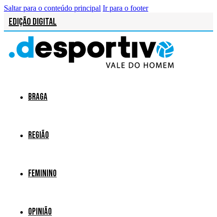
Saltar para o conteúdo principal
Ir para o footer
Edição Digital
Braga
Região
Feminino
Opinião