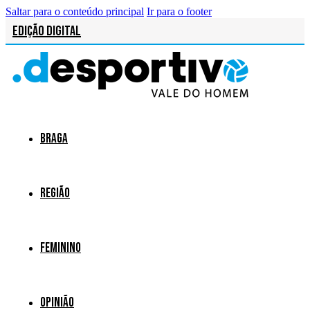
Saltar para o conteúdo principal
Ir para o footer
Edição Digital
Braga
Região
Feminino
Opinião