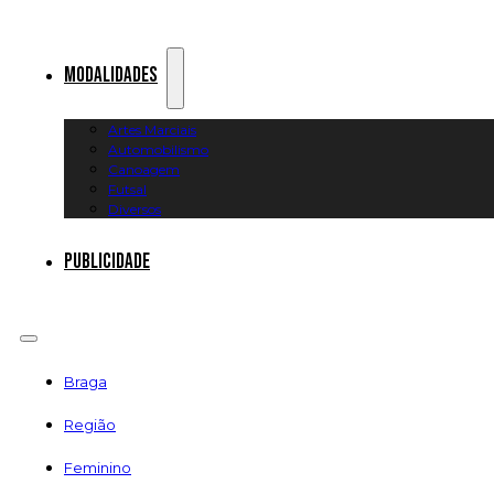
Modalidades
Artes Marciais
Automobilismo
Canoagem
Futsal
Diversos
Publicidade
Braga
Região
Feminino