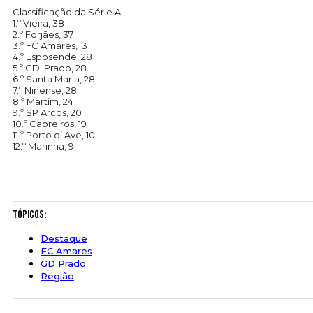
Classificação da Série A
1.º Vieira, 38
2.º Forjães, 37
3.º FC Amares, 31
4.º Esposende, 28
5.º GD Prado, 28
6.º Santa Maria, 28
7.º Ninense, 28
8.º Martim, 24
9.º SP Arcos, 20
10.º Cabreiros, 19
11.º Porto d’ Ave, 10
12.º Marinha, 9
Tópicos:
Destaque
FC Amares
GD Prado
Região