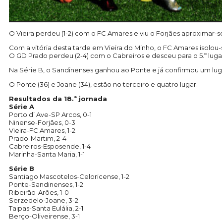
O Vieira perdeu (1-2) com o FC Amares e viu o Forjães aproximar-
Com a vitória desta tarde em Vieira do Minho, o FC Amares isolou-
O GD Prado perdeu (2-4) com o Cabreiros e desceu para o 5.º lug
Na Série B, o Sandinenses ganhou ao Ponte e já confirmou um lug
O Ponte (36) e Joane (34), estão no terceiro e quatro lugar.
Resultados da 18.ª jornada
Série A
Porto d’ Ave-SP Arcos, 0-1
Ninense-Forjães, 0-3
Vieira-FC Amares, 1-2
Prado-Martim, 2-4
Cabreiros-Esposende, 1-4
Marinha-Santa Maria, 1-1
Série B
Santiago Mascotelos-Celoricense, 1-2
Ponte-Sandinenses, 1-2
Ribeirão-Arões, 1-0
Serzedelo-Joane, 3-2
Taipas-Santa Eulália, 2-1
Berço-Oliveirense, 3-1