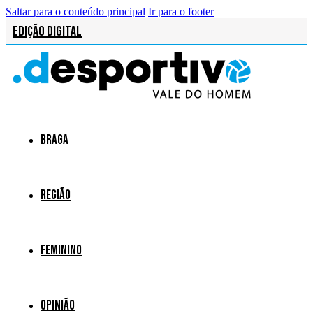
Saltar para o conteúdo principal
Ir para o footer
Edição Digital
Braga
Região
Feminino
Opinião