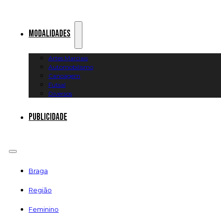
Modalidades
Artes Marciais
Automobilismo
Canoagem
Futsal
Diversos
Publicidade
Braga
Região
Feminino