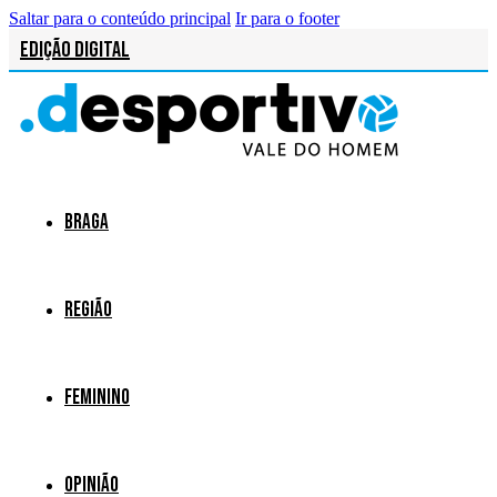
Saltar para o conteúdo principal
Ir para o footer
Edição Digital
Braga
Região
Feminino
Opinião