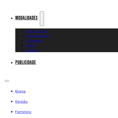
Modalidades
Artes Marciais
Automobilismo
Canoagem
Futsal
Diversos
Publicidade
Braga
Região
Feminino