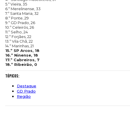
5.º Vieira, 35
6.º Merelinense, 33
7.º Santa Maria, 32
8.º Ponte, 29
9.º GD Prado, 26
10.º Celeirós, 26
11.º Selho, 24
12.º Forjães, 22
13.º Vila Chã, 22
14.º Marinhas, 21
15.º SP Arcos, 18
16.º Ninense, 18
17.º Cabreiros, 7
18.º Ribeirão, 0
Tópicos:
Destaque
GD Prado
Região