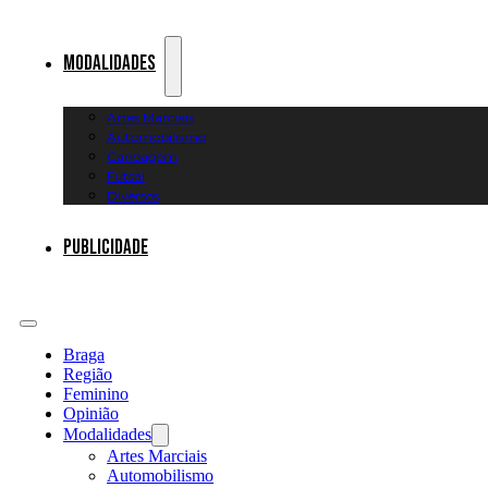
Modalidades
Artes Marciais
Automobilismo
Canoagem
Futsal
Diversos
Publicidade
Braga
Região
Feminino
Opinião
Modalidades
Artes Marciais
Automobilismo