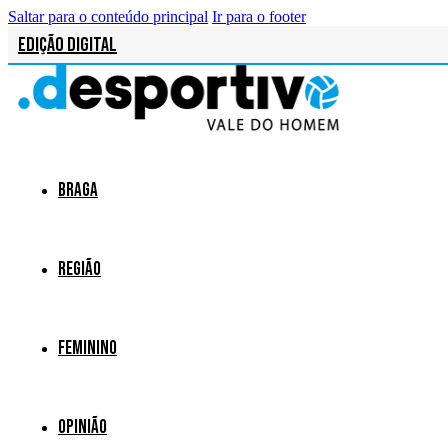
Saltar para o conteúdo principal
Ir para o footer
Edição Digital
Braga
Região
Feminino
Opinião