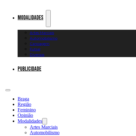
Modalidades
Artes Marciais
Automobilismo
Canoagem
Futsal
Diversos
Publicidade
Braga
Região
Feminino
Opinião
Modalidades
Artes Marciais
Automobilismo