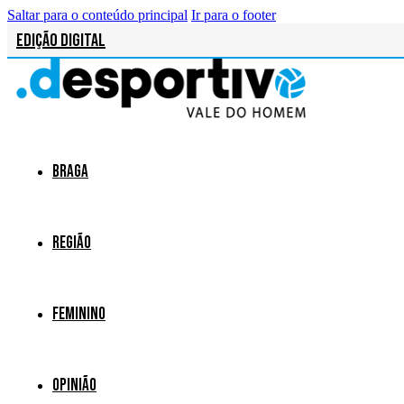
Saltar para o conteúdo principal
Ir para o footer
Edição Digital
Braga
Região
Feminino
Opinião