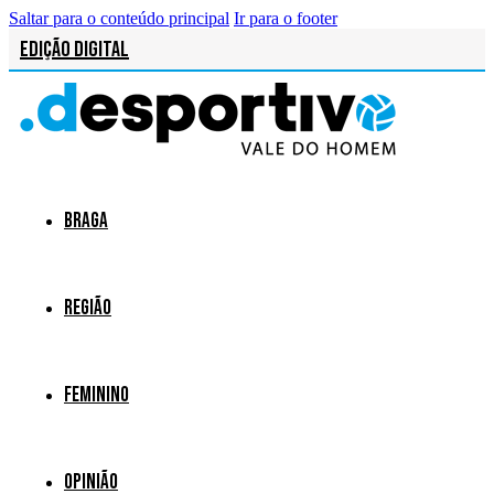
Saltar para o conteúdo principal
Ir para o footer
Edição Digital
Braga
Região
Feminino
Opinião