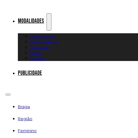
Modalidades
Artes Marciais
Automobilismo
Canoagem
Futsal
Diversos
Publicidade
Braga
Região
Feminino