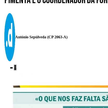
Pimenta é o coordenador da For
António Sepúlveda (CP 2063-A)