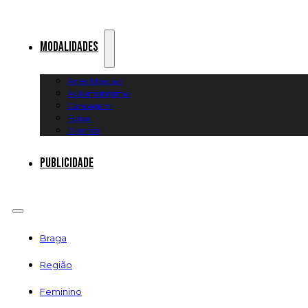
Modalidades
Artes Marciais
Automobilismo
Canoagem
Futsal
Diversos
Publicidade
Braga
Região
Feminino