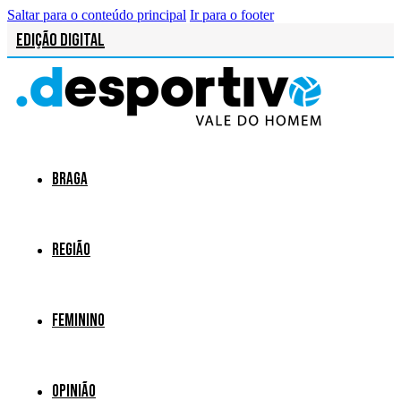
Saltar para o conteúdo principal
Ir para o footer
Edição Digital
Braga
Região
Feminino
Opinião